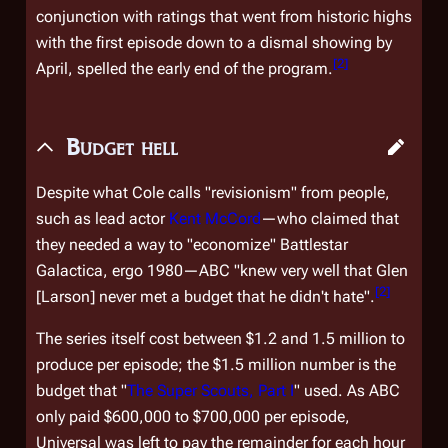
conjunction with ratings that went from historic highs
with the first episode down to a dismal showing by
[
2
]
April, spelled the early end of the program.
Budget hell
Despite what Cole calls "revisionism" from people,
such as lead actor
Kent McCord
—who claimed that
they needed a way to "economize"
Battlestar
Galactica
, ergo
1980
—ABC "knew very well that Glen
[
2
]
[Larson] never met a budget that he didn't hate".
The series itself cost between $1.2 and 1.5 million to
produce per episode; the $1.5 million number is the
budget that "
The Super Scouts, Part I
" used. As ABC
only paid $600,000 to $700,000 per episode,
Universal was left to pay the remainder for each hour