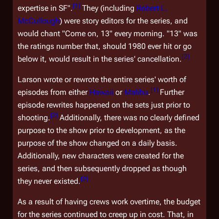
[
1
]
expertise in SF".
They (including
Robert L.
McCullough
) were story editors for the series, and
would chant "Come on, 13" every morning. "13" was
the ratings number that, should
1980
ever hit or go
[
2
]
below it, would result in the series' cancellation.
Larson wrote or rewrote the entire series' worth of
[
1
]
episodes from either
Hawaii
or
Malibu
.
Further
episode rewrites happened on the sets just prior to
[
2
]
shooting.
Additionally, there was no clearly defined
purpose to the show prior to development, as the
purpose of the show changed on a daily basis.
Additionally, new characters were created for the
series, and then subsequently dropped as though
[
2
]
they never existed.
As a result of having crews work overtime, the budget
for the series continued to creep up in cost. That, in