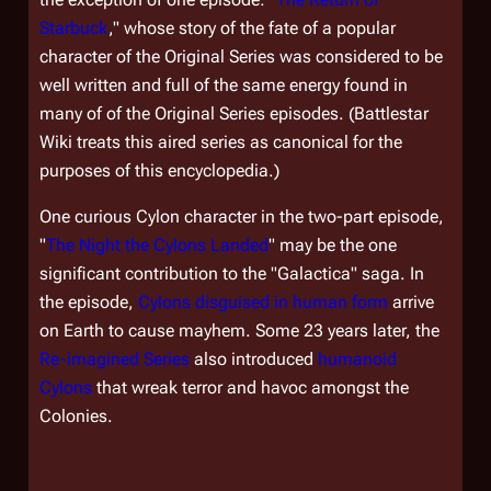
Starbuck
," whose story of the fate of a popular
character of the Original Series was considered to be
well written and full of the same energy found in
many of of the Original Series episodes. (Battlestar
Wiki treats this aired series as canonical for the
purposes of this encyclopedia.)
One curious Cylon character in the two-part episode,
"
The Night the Cylons Landed
" may be the one
significant contribution to the "Galactica" saga. In
the episode,
Cylons disguised in human form
arrive
on Earth to cause mayhem. Some 23 years later, the
Re-imagined Series
also introduced
humanoid
Cylons
that wreak terror and havoc amongst the
Colonies.