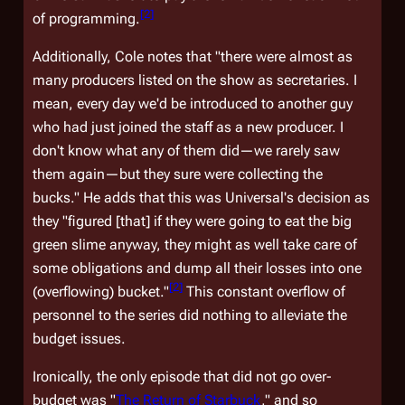
[
2
]
of programming.
Additionally, Cole notes that "there were almost as
many producers listed on the show as secretaries. I
mean, every day we'd be introduced to another guy
who had just joined the staff as a new producer. I
don't know what any of them did—we rarely saw
them again—but they sure were collecting the
bucks." He adds that this was Universal's decision as
they "figured [that] if they were going to eat the big
green slime anyway, they might as well take care of
some obligations and dump all their losses into one
[
2
]
(overflowing) bucket."
This constant overflow of
personnel to the series did nothing to alleviate the
budget issues.
Ironically, the only episode that did not go over-
budget was "
The Return of Starbuck
," and so