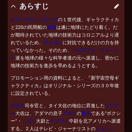
あらすじ
オリジナル・シリーズ
の１世代後、ギャラクティカ
と220の民間船の
船団
は遂に地球にたどり着く。だ
が期待されていた地球の技術力はコロニアルより遅
れているため、
サイロン
に対抗できるだけの力を持
っていなかった。そのため、
コロニアル・ウォーリ
ー
達を地球の様々な科学者達の元へ派遣し、密かに
地球の技術力を進歩を早めるようとする。
プロモーション用の資料によると、『新宇宙空母ギ
ャラクティカ』はオリジナル・シリーズの３０年後
に設定されている。
アダマ
司令官と、タイ大佐の地位に昇進した
ブーマ
ー
大佐は、アダマの息子
アポロ
の
養子
である"ボクシ
ー"・
トロイ
大尉と
ディロン
中尉を北アメリカへ派遣
する。２人はテレビ・ジャーナリストの
ジェイミ