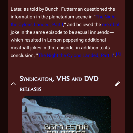
Later, as told by Bunch, Futterman questioned the
information in the planetarium scene in "
The Night
the Cylons Landed, Part I
," and believed the
meatball
joke in the same episode to be sexual innuendo—
which resulted in Larson peppering additional
meatball jokes in that episode, in addition to its
[
1
]
conclusion, "
The Night the Cylons Landed, Part II
".
Syndication, VHS and DVD
releases