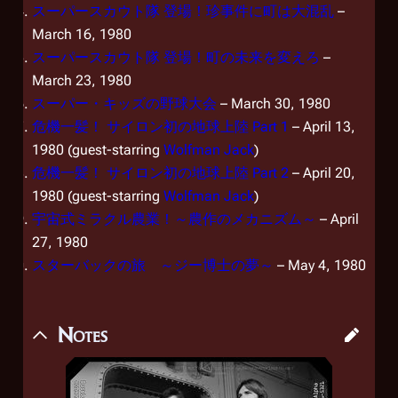
スーパースカウト隊 登場！珍事件に町は大混乱
–
March 16, 1980
スーパースカウト隊 登場！町の未来を変えろ
–
March 23, 1980
スーパー・キッズの野球大会
– March 30, 1980
危機一髪！ サイロン初の地球上陸 Part 1
– April 13,
1980 (guest-starring
Wolfman Jack
)
危機一髪！ サイロン初の地球上陸 Part 2
– April 20,
1980 (guest-starring
Wolfman Jack
)
宇宙式ミラクル農業！～農作のメカニズム～
– April
27, 1980
スターバックの旅 ～ジー博士の夢～
– May 4, 1980
Notes