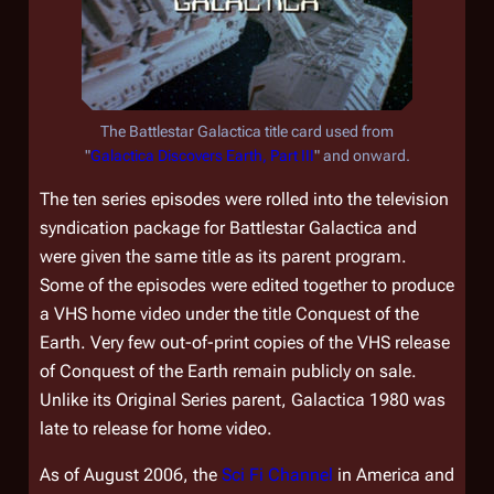
The
Battlestar Galactica
title card used from
"
Galactica Discovers Earth, Part III
" and onward.
The ten series episodes were rolled into the television
syndication package for
Battlestar Galactica
and
were given the same title as its parent program.
Some of the episodes were edited together to produce
a VHS home video under the title
Conquest of the
Earth
. Very few out-of-print copies of the VHS release
of
Conquest of the Earth
remain publicly on sale.
Unlike its Original Series parent,
Galactica 1980
was
late to release for home video.
As of August 2006, the
Sci Fi Channel
in America and