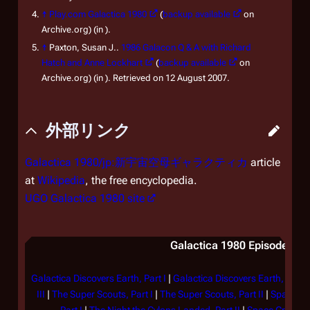
↑
Play.com Galactica 1980
(
backup available
on
Archive.org) (in ).
↑
Paxton, Susan J..
1986 Galacon Q & A with Richard
Hatch and Anne Lockhart
(
backup available
on
Archive.org) (in ). Retrieved on 12 August 2007.
外部リンク
Galactica 1980/jp:新宇宙空母ギャラクティカ
article
at
Wikipedia
, the free encyclopedia.
UGO Galactica 1980 site
Galactica 1980 Episode List
Galactica Discovers Earth, Part I
|
Galactica Discovers Earth, Part I
III
|
The Super Scouts, Part I
|
The Super Scouts, Part II
|
Spacebal