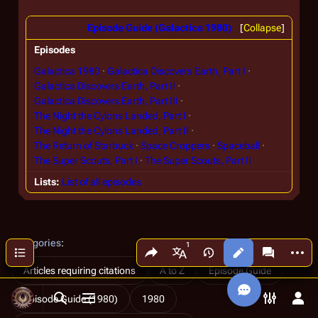
Episode Guide (Galactica 1980)
Collapse
Episodes
Galactica 1980
Galactica Discovers Earth, Part I
Galactica Discovers Earth, Part II
Galactica Discovers Earth, Part III
The Night the Cylons Landed, Part I
The Night the Cylons Landed, Part II
The Return of Starbuck
Space Croppers
Spaceball
The Super Scouts, Part I
The Super Scouts, Part II
Lists
List of all episodes
Categories
:
Share this page
More a
Contents
Views
associated
More languages
Articles requiring citations
A to Z
Episode Guide
Episode Guide (1980)
1980
Toggle search
Toggle menu
Toggle p
Tog