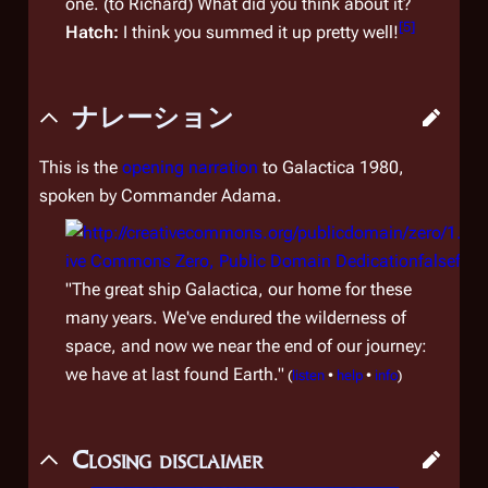
one. (to Richard) What did you think about it?
[
5
]
Hatch:
I think you summed it up pretty well!
ナレーション
This is the
opening narration
to
Galactica 1980
,
spoken by Commander Adama.
"The great ship
Galactica
, our home for these
many years. We've endured the wilderness of
space, and now we near the end of our journey:
we have at last found Earth."
(
listen
•
help
•
info
)
Closing disclaimer