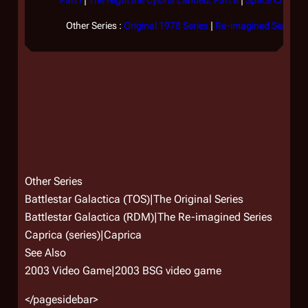
Part I
|
The Night the Cylons Landed, Part II
|
Space Cropper
Other Series :
Original 1978 Series
|
Re-imagined Series
|
Other Series
Battlestar Galactica (TOS)|The Original Series
Battlestar Galactica (RDM)|The Re-imagined Series
Caprica (series)|
Caprica
See Also
2003 Video Game|2003 BSG video game
</pagesidebar>