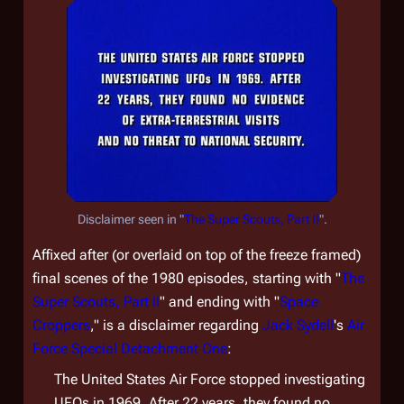
Disclaimer seen in "
The Super Scouts, Part II
".
Affixed after (or overlaid on top of the freeze framed)
final scenes of the
1980
episodes, starting with "
The
Super Scouts, Part II
" and ending with "
Space
Croppers
," is a disclaimer regarding
Jack Sydell
's
Air
Force Special Detachment One
:
The United States Air Force stopped investigating
UFOs in 1969. After 22 years, they found no