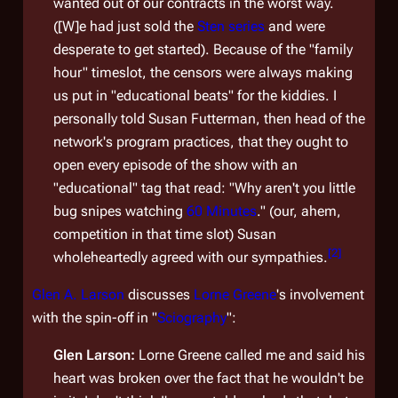
wanted out of our contracts in the worst way.
([W]e had just sold the
Sten series
and were
desperate to get started). Because of the "family
hour" timeslot, the censors were always making
us put in "educational beats" for the kiddies. I
personally told Susan Futterman, then head of the
network's program practices, that they ought to
open every episode of the show with an
"educational" tag that read: "Why aren't you little
bug snipes watching
60 Minutes
." (our, ahem,
competition in that time slot) Susan
[
2
]
wholeheartedly agreed with our sympathies.
Glen A. Larson
discusses
Lorne Greene
's involvement
with the spin-off in "
Sciography
":
Glen Larson:
Lorne Greene called me and said his
heart was broken over the fact that he wouldn't be