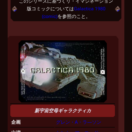
このシリーズに基づくリ・イマジネーション
版コミックについては
Galactica 1980
(comic)
を参照のこと。
新宇宙空母ギャラクティカ
企画
グレン・A・ラ―ソン