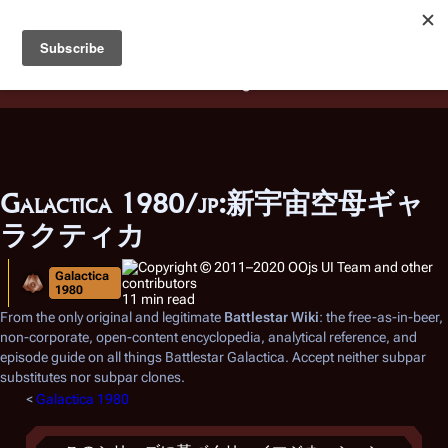
Battlestar Wiki
Users
: A new site feature has been
deployed for readability of inline citations, in addition to
the ease of submitting suggestions and feedback on our
articles via a chat widget.
Learn more.
Galactica 1980/jp:新宇宙空母ギャ
ラクティカ
Galactica
1980
11 min read
From the only original and legitimate
Battlestar Wiki
: the free-as-in-beer,
non-corporate, open-content encyclopedia, analytical reference, and
episode guide on all things
Battlestar Galactica
. Accept neither subpar
substitutes nor subpar clones.
<
Galactica 1980