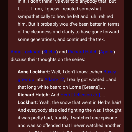
in it. I don't think I've ever told anybody that, but
I... I... I, um, I guess I reacted somewhat
sympathetically to how he felt and, uh, rehired
him. But it probably would've been better in terms
of the cleanness and clarity to have gone forward
some generations, and continued the trek.
Anne Lockhart
(
Sheba
) and
Richard Hatch
(
Apollo
)
discuss their thoughts on the series:
Anne Lockhart:
Well, I don’t know…when
Boxey
grew up
into
Adam-12
, I really got worried…and
that long white beard on Lorne [Greene]….
Richard Hatch:
And
Herb [Jefferson Jr.]
….
Lockhart:
Yeah, the snow that went in Herb’s hair!
And everybody else died fighting the war. I thought
it was pretty bad, frankly. I watched one episode
and was so offended that I never watched another