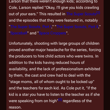
Larson that there weren't enough kids; according to
Cole, Larson replied "Okay, I'll give you kids crawling
[
2
]
out of your ears." This resulted in
The Super Scouts
and the episodes that they were featured in, notably
"
The Super Scouts, Part I
," "
The Super Scouts, Part II
,"
"
Spaceball
" and "
Space Croppers
".
Unfortunately, shooting with large groups of children
proved another major headache for the series, forcing
the producers to hire child actors who were twins. In
addition to the kids having reduced hours of
availability, and the lack of professionalism exhibited
by them, the cast and crew had to deal with the
"stage moms, all of whom ought to be locked up"
and the teachers for each kid. As Cole put it, "if the
kid is a star you have to listen to the teacher as if she
[
2
]
were speaking from on high"
regardless of the
reason.