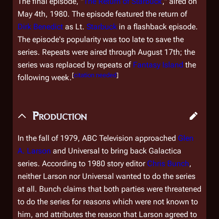
The final episode, "
The Return of Starbuck
," aired on
May 4th, 1980. The episode featured the return of
Dirk Benedict
as Lt.
Starbuck
in a flashback episode.
The episode's popularity was too late to save the
series. Repeats were aired through August 17th; the
series was replaced by repeats of
Fantasy Island
the
[
citation needed
]
following week.
Production
In the fall of 1979, ABC Television approached
Glen
A. Larson
and Universal to bring back
Galactica
series. According to
1980
story editor
Chris Bunch
,
neither Larson nor Universal wanted to do the series
at all. Bunch claims that both parties were threatened
to do the series for reasons which were not known to
him, and attributes the reason that Larson agreed to