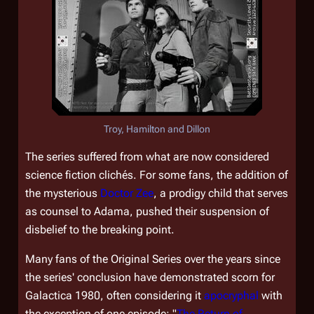
Troy, Hamilton and Dillon
The series suffered from what are now considered
science fiction clichés. For some fans, the addition of
the mysterious
Doctor Zee
, a prodigy child that serves
as counsel to Adama, pushed their suspension of
disbelief to the breaking point.
Many fans of the Original Series over the years since
the series' conclusion have demonstrated scorn for
Galactica 1980
, often considering it
apocryphal
with
the exception of one episode: "
The Return of