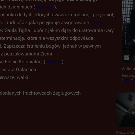
ch działaniach (
Miniserie
).
osunku do tych, których uważa za rodzinę i przyjaciół,
ia. Trudność z jaką przyjmuje asygnowanie
Laury
w Saula Tigha i upór z jakim dąży do uratowania Kary
determinację, która nie wszystkim odpowiada.
lnej. Zaprzecza istnieniu bogów, jednak w pewnym
 z poszukiwaniami Ziemi.
e Flocie Kolonialnej (
Bohater
):
Willia
lestara Galactica
Pierwsz
erwszej walki
(
TRS
: "
R
kolonianych frachtowcach żeglugowych
Nieco sta