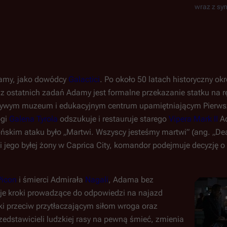
wraz z sy
damy, jako dowódcy
Galactici
. Po około 50 latach historyczny ok
 z ostatnich zadań Adamy jest formalne przekazanie statku na 
 żywym muzeum i edukacyjnym centrum upamiętniającym Pierws
ogi
Galena Tyrola
odszukuje i restauruje starego
Vipera Mark II
A
im ataku było „Martwi. Wszyscy jesteśmy martwi” (ang. „Dead
ci jego byłej żony w Caprica City, komandor podejmuje decyzję 
Picon
i śmierci Admirała
Nagali
, Adama bez
je kroki prowadzące do odpowiedzi na najazd
i przeciw przytłaczającym siłom wroga oraz
edstawicieli ludzkiej rasy na pewną śmieć, zmienia