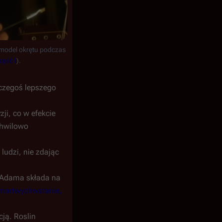
odel okrętu podczas
ęść I
).
 czegoś lepszego
ji, co w efekcie
chwilowo
ludzi, nie zdając
. Adama składa na
Zmartwychwstanie,
ją. Roslin