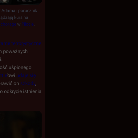
Adama i porucznik
ądzają kurs na
nchorage
w
Pilocie
.
tarne terrorystyczne
ch poważnych
i.
mość uśpionego
ttle
’owi
udaje się
prawić on
szkody
,
o odkrycie istnienia