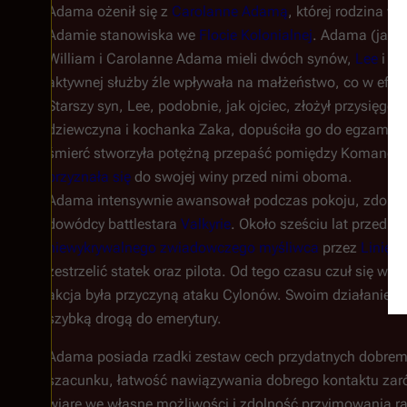
Adama ożenił się z
Carolanne Adamą
, której rodzina w
Adamie stanowiska we
Flocie Kolonialnej
. Adama (jako 
William i Carolanne Adama mieli dwóch synów,
Lee
i
Za
aktywnej służby źle wpływała na małżeństwo, co w efek
Starszy syn, Lee, podobnie, jak ojciec, złożył przysięgę 
dziewczyna i kochanka Zaka, dopuściła go do egzaminu
śmierć stworzyła potężną przepaść pomiędzy Komandore
przyznała się
do swojej winy przed nimi oboma.
Adama intensywnie awansował podczas pokoju, zdobywa
dowódcy battlestara
Valkyrie
. Około sześciu lat przed
Up
niewykrywalnego zwiadowczego myśliwca
przez
Linię 
zestrzelić statek oraz pilota. Od tego czasu czuł się wi
akcja była przyczyną ataku Cylonów. Swoim działaniem
szybką drogą do emerytury.
Adama posiada rzadki zestaw cech przydatnych dobrem
szacunku, łatwość nawiązywania dobrego kontaktu zarówn
wiarę we własne możliwości i zdolność przyjmowania rad