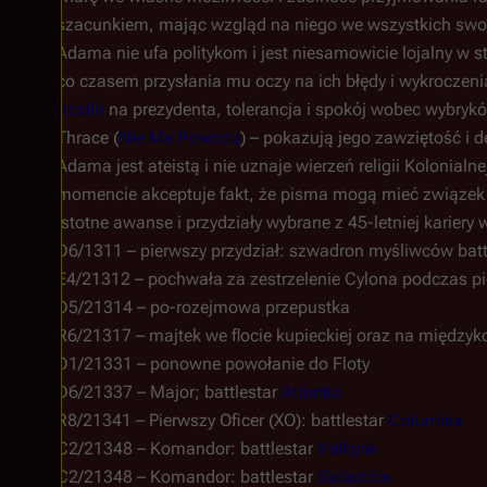
szacunkiem, mając wzgląd na niego we wszystkich swoi
Adama nie ufa politykom i jest niesamowicie lojalny w st
co czasem przysłania mu oczy na ich błędy i wykroczen
Roslin
na prezydenta, tolerancja i spokój wobec wybrykó
Thrace (
Nie Ma Powrotu
) – pokazują jego zawziętość i 
Adama jest ateistą i nie uznaje wierzeń religii Kolonia
momencie akceptuje fakt, że pisma mogą mieć związek
Istotne awanse i przydziały wybrane z 45-letniej kariery w
D6/1311 – pierwszy przydział: szwadron myśliwców batt
E4/21312 – pochwała za zestrzelenie Cylona podczas pi
D5/21314 – po-rozejmowa przepustka
R6/21317 – majtek we flocie kupieckiej oraz na między
D1/21331 – ponowne powołanie do Floty
D6/21337 – Major; battlestar
Atlantia
R8/21341 – Pierwszy Oficer (XO): battlestar
Columbia
C2/21348 – Komandor: battlestar
Valkyrie
C2/21348 – Komandor: battlestar
Galactica