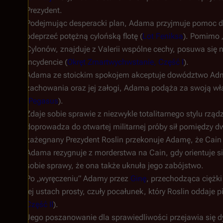
Prezydent.
Podejmując desperacki plan, Adama przyjmuje pomoc dru
odeprzeć potężną cylońską flotę (
Lot Feniksa
). Pomimo 
Cylonów, znajduje z Valerii wspólne cechy, posuwa się 
incydencie (
Okręt Zmartwychwstanie, Część I
).
Adama ze stoickim spokojem akceptuje dowództwo Ad
zachowania oraz jej załogi, Adama podąża za swoją wła
(
Pegasus
).
Zdaje sobie sprawie z niezwykle totalitarnego stylu rzą
doprowadza do otwartej militarnej próby sił pomiędzy
zażegnany Prezydent Roslin przekonuje Adamę, że Cain 
Adama rezygnuje z morderstwa na Cain, gdy orientuje si
sobie sprawy, że ona także uknuła jego zabójstwo.
Po „wyręczeniu” Adamy przez
Ginę
, przechodząca ciężk
jej ustach prosty, czuły pocałunek, który Roslin oddaje 
Część II
).
Jego poszanowanie dla sprawiedliwości przejawia się dy