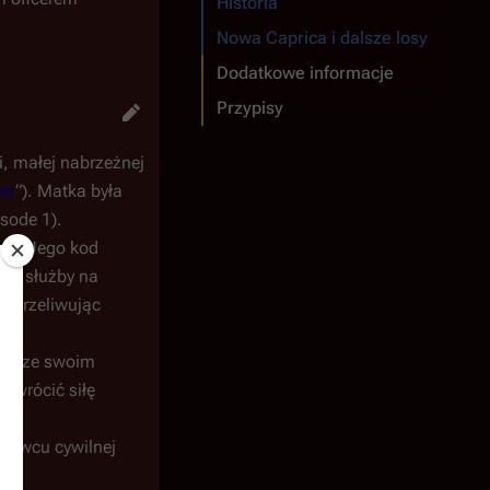
Historia
Nowa Caprica i dalsze losy
Dodatkowe informacje
Przypisy
i, małej nabrzeżnej
er
”). Matka była
sode 1).
 1). Jego kod
zas służby na
estrzeliwując
wie ze swoim
 zwrócić siłę
htowcu cywilnej