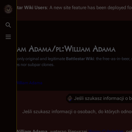
Battlestar Wiki
Users
: A new site feature has been deployed for
Toggle search
Toggle menu
William Adama/pl:William Adama
From the only original and legitimate
Battlestar Wiki
: the free-as-in-beer
substitutes nor subpar clones.
<
William Adama
Jeśli szukasz informacji o 
Jeśli szukasz informacji o osobach, do których odnos
William Adama
, weteran Pierwszej
Wojny Cylońskiej
, pe