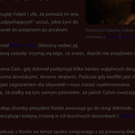
giej Valerii i ufa, że pomoże im ona
„odpychających” uczuć, jakie żywi do
nawet do przeprosin po przykrym
Komandor Adama maluje m
rozmowy z
Duallą
(
Dom, Cz
mirał
Heleny Cain
. Ostrożny wobec jej
sną zasadą: trzymaj się tego, co znasz, dopóki nie znajdziesz
dzenia Cain, gdy Admirał podejmuje kilka bardzo wątpliwych decyz
 dwoma dowódcami, dwoma okrętami. Podczas gdy konflikt jest 
jest zagrożeniem dla obywateli i musi zostać wyeliminowana.
ę, że stałby się tym samym potworem, za jakich Cyloni uważają 
i etap choroby prezydent Roslin awansuje go do rangi Admirała
pieczętując kolejną zmianę w ich burzliwych stosunkach (
Okręt 
skusji z Roslin na temat spisku związanego z jej ponowną elekc