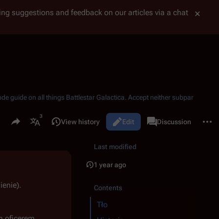
tting suggestions and feedback on our articles via a chat
ode guide on all things
Battlestar Galactica
. Accept neither subpar
Share this page
More 
Read
View history
Edit
Page
Discussion
Views
associated-pages
More languages
Last modified
1 year ago
ienie).
Contents
Tło
m oficerem