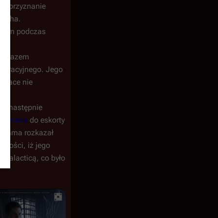
 na przyznanie
Tigha.
domem podczas
a zarazem
operacyjnego. Jego
hrace nie
, a następnie
Cormana
do eskorty
, Adama rozkazał
iwości, iż jego
Galacticą, co było