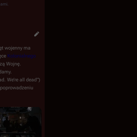
nami.
ręt wojenny ma
ręce
Kolonialnego
zą Wojnę.
damy.
. We’re all dead”)
o poprowadzeniu