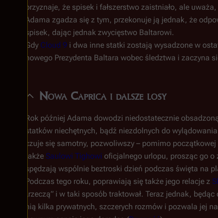
przyznaje, że spisek i fałszerstwo zaistniało, ale uważa,
Adama zgadza się z tym, przekonuje ją jednak, że odpow
spisek, dając jednak zwycięstwo Baltarowi.
Gdy
Cloud 9
i dwa inne statki zostają wysadzone w ost
nowego Prezydenta Baltara wobec śledztwa i zaczyna się
Nowa Caprica i dalsze losy
Rok później Adama dowodzi niedostatecznie obsadzon
statków niechętnych, bądź niezdolnych do wylądowani
czuje się samotny, pozwoliwszy – pomimo początkowej 
także
Saulowi Tighowi
oficjalnego urlopu, prosząc go o
spędzają wspólnie beztroski dzień podczas święta na pl
Podczas tego roku, poprawiają się także jego relacje z
S
„rzeczą” i w taki sposób traktował. Teraz jednak, będą
nią kilka prywatnych, szczerych rozmów i pozwala jej na