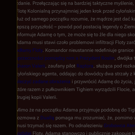
zdanie. Przełączając się na bardziej taktyczne myślenie,
Flotę Kolonialną przynajmniej jeden krok przed cylońsk
Już od samego początku rozumie, że mądrze jest dać 
lepszą przyszłość – powód pod postacią legendy o Ziemi
informuje Adamę o tym, że może się to źle dla niego sk
Adama musi stawi czoło problemowi infiltracji Floty za
odłamy Floty
. Komandor nieustannie redefiniuje gran
sprzeczności pomiędzy nim a Prezydent Roslin
, dwójka 
Sharon Valerii
, zaufany pilot
Raptora
, służąca pod roz
cylońskiego agenta, oddając do dowódcy dwa strzały z k
uleczyć zadane obrażenia
i przywrócić Adamę do życia,
które razem z pułkownikiem Tighiem wyrządzili Flocie, a
drugiej kopii Valerii.
Mimo że na początku Adama przyjmuje podobną do Tig
rozmowa z
Duallą
pomaga mu zrozumieć, że, pomimo wie
musi trzymać się razem. Po odnalezieniu
Grobowca Ate
rozbitej
Floty, Adama stanowczo i publicznie zakopuje t