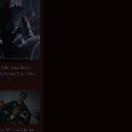
m Adama podczas
ej Wojny Cylońskiej
azor
")
.
rszy William Adama