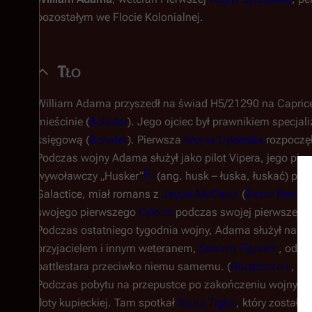
pozostałym we Flocie Kolonialnej.
Tło
William Adama przyszedł na świad H5/21290 na Caprice
mieścinie (
Bohater
). Jego ojciec był prawnikiem specjal
księgową (
Bohater
). Pierwsza
Wojna Cylońska
rozpoczęł
Podczas wojny Adama służył jako pilot Vipera, jego pie
[
1
]
wywoławczy „Husker”
(ang. husk – łuska, łuskać) po
Galactice, miał romans z
Jaycie McGavin
(
Razor Retros
swojego pierwszego
Cylona
podczas swojej pierwszej wa
Podczas ostatniego tygodnia wojny, Adama służył na
Ga
przyjacielem i innym weteranem,
Saulem Tighiem
, odwo
battlestara przeciwko niemu samemu. (
Rozproszeni
, us
Podczas pobytu na przepustce po zakończeniu wojny, Ad
floty kupieckiej. Tam spotkał
Saula Tigha
, który został 