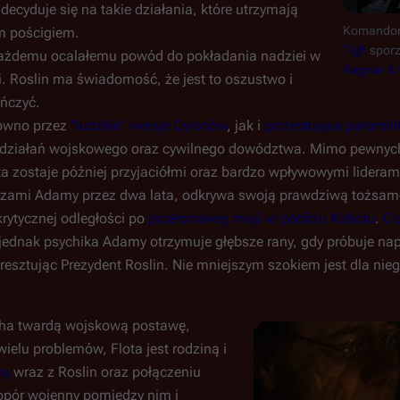
 decyduje się na takie działania, które utrzymają
Komandor 
im pościgiem.
Tigh
sporz
każdemu ocalałemu powód do pokładania nadziei w
Ragnar A
. Roslin ma świadomość, że jest to oszustwo i
ończyć.
równo przez
"ludzkie" wersje Cylonów
, jak i
protestujące paramili
ice działań wojskowego oraz cywilnego dowództwa. Mimo pewny
ta zostaje później przyjaciółmi oraz bardzo wpływowymi lideram
kazami Adamy przez dwa lata, odkrywa swoją prawdziwą tożsa
rytycznej odległości po
przełomowej misji w pobliżu Kobolu
.
Co
 jednak psychika Adamy otrzymuje głębsze rany, gdy próbuje na
resztując Prezydent Roslin. Nie mniejszym szokiem jest dla nieg
ha twardą wojskową postawę,
lu problemów, Flota jest rodziną i
ny
wraz z Roslin oraz połączeniu
opór wojenny pomiędzy nim i