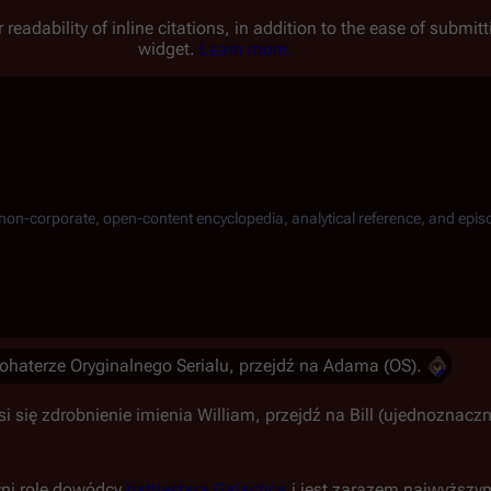
 readability of inline citations, in addition to the ease of submi
widget.
Learn more.
, non-corporate, open-content encyclopedia, analytical reference, and epis
bohaterze Oryginalnego Serialu, przejdź na Adama (OS).
i się zdrobnienie imienia William, przejdź na Bill (ujednoznaczn
łni rolę dowódcy
battlestara
Galactica
i jest zarazem najwyższy