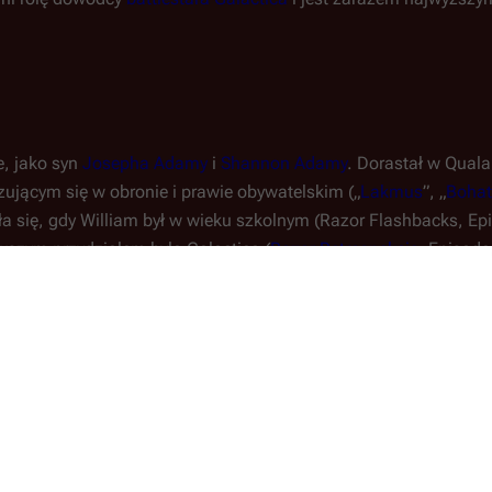
, jako syn
Josepha Adamy
i
Shannon Adamy
. Dorastał w Quala
izującym się w obronie i prawie obywatelskim („
Lakmus
”, „
Bohat
a się, gdy William był w wieku szkolnym (Razor Flashbacks, Epi
rwszym przydziałem była Galactica (
Razor Retrospekcje
, Episode
chodzi najprawdopodobniej od niskiego, głębokiego głosu. Podc
pekcje
, Episode 1). Udowodnił, że jest utalentowanym pilotem, z
lki, za co otrzymał pochwałę.
lactice
, gdy okręt był okupowany przez siły cylońskie. W rozmo
łał się do niebezpiecznej taktyki, za pomocą której Cyloni chcieli
unięte sceny).
ama najął się do pracy jako członek załogi pokładowej na frac
jego długoletnim przyjacielem i kompanem.