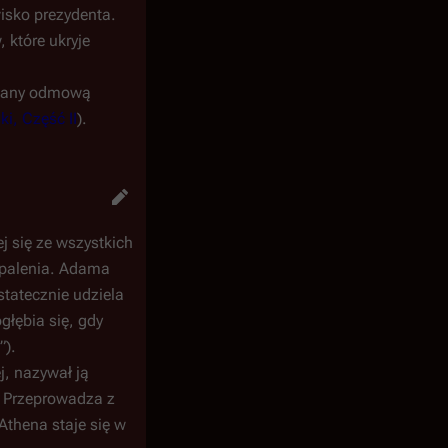
isko prezydenta.
 które ukryje
owany odmową
i, Część II
).
j się ze wszystkich
o palenia. Adama
tatecznie udziela
głębia się, gdy
”).
j, nazywał ją
. Przeprowadza z
Athena staje się w