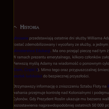
Historia
Miniserie
przedstawiają ostatnie dni służby Williama A
zostać zdemobilizowany i wycofany ze służby, a jednym
Ministerstwa Edukacji
. Ma ono przejąć pieczę nad tym
W ramach prezentu emerytalnego, kilkoro członków zał
Pierwszą myślą Adamy na wiadomość o ponownym cylońsk
(
Dom, Część II
). Mimo tego oraz przypuszczalnej śmier
resztek ludzkości
do bezpiecznej przyszłości.
Otrzymawszy informację o zniszczeniu Sztabu Floty na
wahania przejmuje kontrolę nad Kolonialnymi i podejmu
Cylonów. Gdy Prezydent Roslin ukazuje mu bezsens walk
pozostawienia najprawdopodobniej ostatnich 50 000 prz