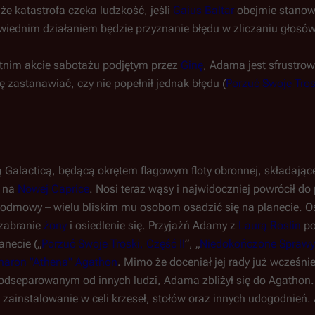
 że katastrofa czeka ludzkość, jeśli
Gaius Baltar
obejmie stanow
iednim działaniem będzie przyznanie błędu w zliczaniu głosów,
atnim akcie sabotażu podjętym przez
Ginę
, Adama jest sfrustr
 zastanawiać, czy nie popełnił jednak błędu (
Porzuć Swoje Trosk
ą
Galacticą
, będącą okrętem flagowym floty obronnej, składające
a na
Nowej Caprice
. Nosi teraz wąsy i najwidoczniej powrócił d
odmowy – wielu bliskim mu osobom osadzić się na planecie. Os
 zabranie
żony
i osiedlenie się. Przyjaźń Adamy z
Laurą Roslin
po
anecie („
Porzuć Swoje Troski, Część II
”, „
Niedokończone Sprawy
haron "Athena" Agathon
. Mimo że doceniał jej rady już wcześnie
c odseparowanym od innych ludzi, Adama zbliżył się do Agathon
 zainstalowanie w celi krzeseł, stołów oraz innych udogodnień. 