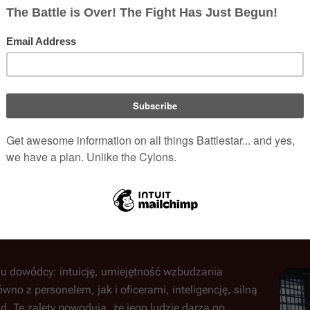
ywierała silny polityczny wpływ na podkomisję obrony i wpłynęła
major) dwa lata później postarał się o podobne stanowisko dla 
ka
. Intensywna kariera Adamy i długi czas jaki spędzał poza 
cie doprowadziło do rozwodu.
na pilota Vipera. Młodszy, Zak - nie.
Kara Thrace
, instruktorka, 
 mimo jego wątpliwych umiejętności. Zak zginął podczas lotu 
m Adamą, a jego starszym synem na prawie trzy lata, dopóki T
jąc posadę pierwszego oficera (XO) na battlestarze
Columbia
adkiem Dwunastu Kolonii
, został wyznaczony przez Admirała
Rozejmu
. Misja zakończyła się porażką i aby zapobiec wykryciu
nny, zarówno za zestrzelenie własnego pilota, jak i z powodu możl
 Adama stracił wiele w oczach dowódców. Objął dowództwo nad 
u dowódcy: intuicję, umiejętność wzbudzania
o z personelem, jak i oficerami, inteligencję, silną
. Te zalety powodują, że jego ludzie darzą go