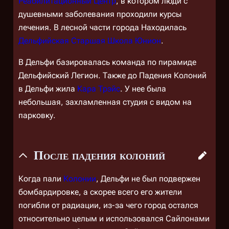
Реабилитационный Центр
, в котором люди с
душевными заболевания проходили курсы
лечения. В лесной части города Находилась
Дельфийская Старшая Школа Юнион
.
В Дельфи базировалась команда по пирамиде
Дельфийский Легион. Также до Падения Колоний
в Дельфи жила
Кара Трэйс
. У нее была
небольшая, захламленная студия с видом на
парковку.
После падения колоний
Когда пали
Колонии
, Дельфи не был подвержен
бомбардировке, а скорее всего его жители
погибли от радиации, из-за чего город остался
относительно целым и использовался Сайлонами