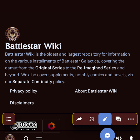
Battlestar Wiki
Battlestar Wiki
is the oldest and largest repository for information
on the various installments of
Battlestar Galactica
, covering the
gamut from the
Original Series
to the
Re-imagined Series
and
beyond. We also cover supplements, notably comics and novels, via
our
Separate Continuity
policy.
Privacy policy
About Battlestar Wiki
Disclaimers
Share this page
More a
Contents
Views
associated