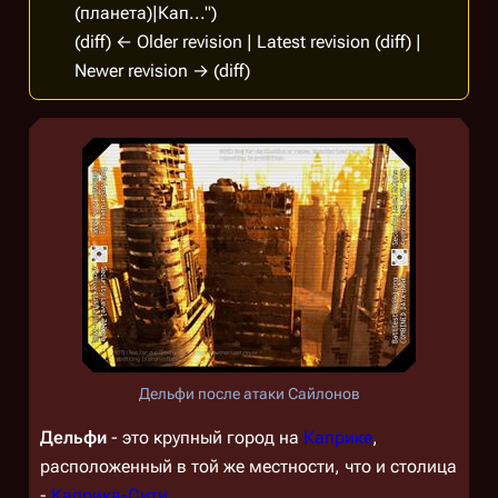
(планета)|Кап...")
(diff) ← Older revision | Latest revision (diff) |
Newer revision → (diff)
Дельфи после атаки Сайлонов
Дельфи
- это крупный город на
Каприке
,
расположенный в той же местности, что и столица
-
Каприка-Сити
.