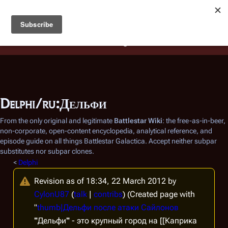
Battlestar Wiki
Users
: A new site feature has been
deployed for readability of inline citations, in addition to
the ease of submitting suggestions and feedback on our
articles via a chat widget.
Learn more.
Delphi/ru:Дельфи
From the only original and legitimate
Battlestar Wiki
: the free-as-in-beer,
non-corporate, open-content encyclopedia, analytical reference, and
episode guide on all things
Battlestar Galactica
. Accept neither subpar
substitutes nor subpar clones.
<
Delphi
Revision as of 18:34, 22 March 2012 by
CylonU87
(
talk
|
contribs
)
(Created page with
"
thumb|Дельфи после атаки Сайлонов
'''Дельфи''' - это крупный город на [[Каприка