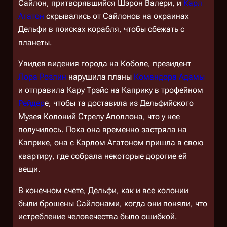
Сайлон, притворявшийся Шэрон Валери, и
Карл
Агатон
скрывались от Сайлонов на окраинах
Дельфи в поисках корабля, чтобы сбежать с
планеты.
Увидев видения города на Коболе, президент
Лора Розлин
нарушила планы
Командора Адамы
и отправила Кару Трэйс на Каприку в трофейном
Рейдер
е, чтобы та доставила из Дельфийского
Музея Колоний Стрелу Аполлона, что у нее
получилось. Пока она временно застряла на
Каприке, она с Карлом Агатоном пришла в свою
квартиру, где собрала некоторые дорогие ей
вещи.
В конечном счете, Дельфи, как и все колонии
были брошены Сайлонами, когда они поняли, что
истребление человечества было ошибкой.