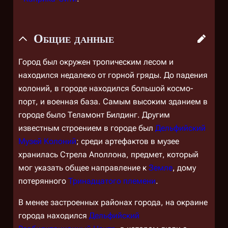
Общие данные
Город был окружен тропическим лесом и
находился недалеко от горной гряды. До падения
колоний, в городе находился большой космо-
порт, и военная база. Самым высоким зданием в
городе было Теламонт Билдинг. Другим
известным строением в городе был
Дельфийский
Музей Колоний
; среди артефактов в музее
хранилась Стрела Аполлона, предмет, который
мог указать общее направление к
Земле
, дому
потерянного
Тринадцатого племени
.
В менее застроенных районах города, на окраине
города находился
Дельфийский